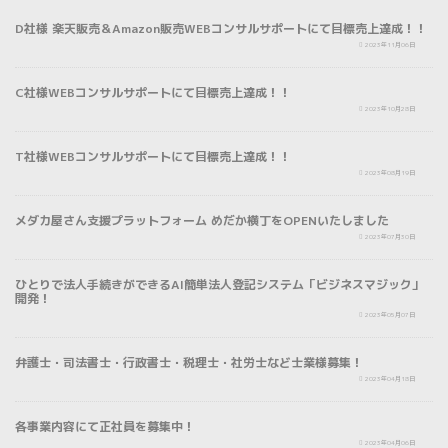
D社様 楽天販売＆Amazon販売WEBコンサルサポートにて目標売上達成！！
NEWS
2023年11月06日
C社様WEBコンサルサポートにて目標売上達成！！
NEWS
2023年10月28日
T社様WEBコンサルサポートにて目標売上達成！！
プレスリリース
2023年08月19日
メダカ屋さん支援プラットフォーム めだか横丁をOPENいたしました
プレスリリース
2023年07月30日
ひとりで法人手続きができるAI簡単法人登記システム「ビジネスマジック」
開発！
NEWS
2023年05月07日
弁護士・司法書士・行政書士・税理士・社労士など士業様募集！
NEWS
2023年04月18日
各事業内容にて正社員を募集中！
プレスリリース
2023年04月06日