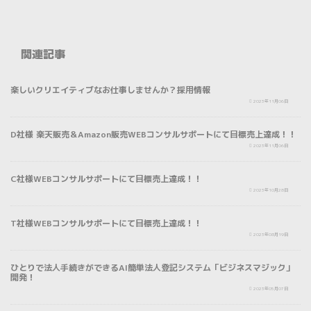
関連記事
NEWS
楽しいクリエイティブなお仕事しませんか？採用情報
NEWS
2023年11月06日
D社様 楽天販売＆Amazon販売WEBコンサルサポートにて目標売上達成！！
NEWS
2023年11月06日
C社様WEBコンサルサポートにて目標売上達成！！
NEWS
2023年10月28日
T社様WEBコンサルサポートにて目標売上達成！！
プレスリリース
2023年08月19日
ひとりで法人手続きができるAI簡単法人登記システム「ビジネスマジック」
開発！
NEWS
2023年05月07日