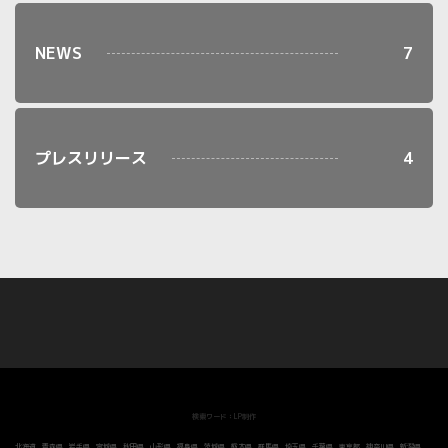
NEWS
7
プレスリリース
4
検索ワード：LP制作
北海道
青森県
岩手県
宮城県
秋田県
山形県
福島県
茨城県
栃木県
群馬県
埼玉県
千葉県
東京都
神奈川県
新潟県